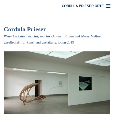
CORDULA PRIESER ORTE
Start
Cordula Prieser
Raumobjekte
Wenn Du Linien machst, machst Du auch Räume
mit Maria Mathieu
Tapes
gesellschaft für kunst und gestaltung, Bonn 2019
kl. Objekte
Orte
Aktuelles
Texte
Biografie
Kontakt/Impressum